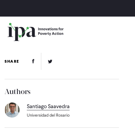
Skip
to
main
content
Facebook Link
Twitter Link
SHARE
Authors
Santiago Saavedra
Universidad del Rosario