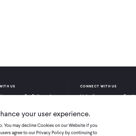
WITH US
CONNECT WITH US
itioners
For Policymakers
LinkedIn
Faceb
rchers
For Donors
Bluesky
YouTu
nhance your user experience.
X
so. You may decline Cookies on our Website if you
users agree to our Privacy Policy by continuing to