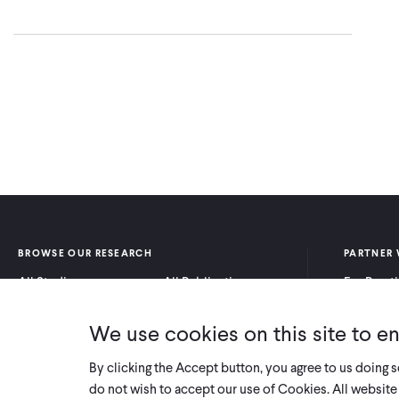
BROWSE OUR RESEARCH
PARTNER 
All Studies
All Publications
For Pract
Research by Program
Research by Country
For Resea
Area
We use cookies on this site to e
By clicking the Accept button, you agree to us doing 
do not wish to accept our use of Cookies. All website 