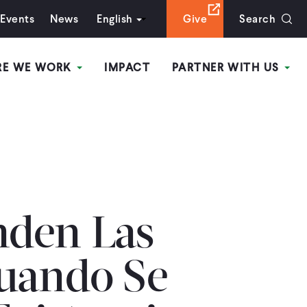
Events
News
English
Give
Search
RE WE WORK
IMPACT
PARTNER WITH US
den Las
uando Se